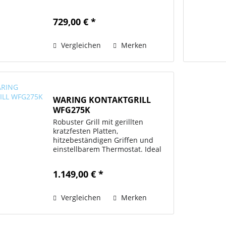
für die Zubereitung von Panini,
Hamburgern, Hähnchen, Gemüse,
729,00 € *
etc. INFORMATIONEN Merk:
Waring Dimensions: 23,5(H) x
29,2(B) x...
Vergleichen
Merken
WARING KONTAKTGRILL
WFG275K
Robuster Grill mit gerillten
kratzfesten Platten,
hitzebeständigen Griffen und
einstellbarem Thermostat. Ideal
für die Zubereitung von Panini,
Hamburgern, Hähnchen, Gemüse,
1.149,00 € *
etc. INFORMATIONEN Merk:
Waring Dimensions: 24,4(H) x
43,9(B) x...
Vergleichen
Merken